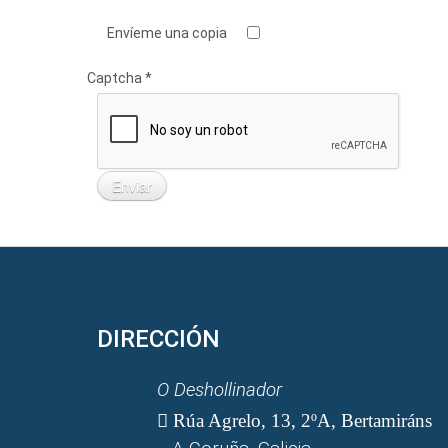
Envíeme una copia
Captcha
*
Enviar
DIRECCIÓN
O Deshollinador
Rúa Agrelo, 13, 2ºA, Bertamiráns